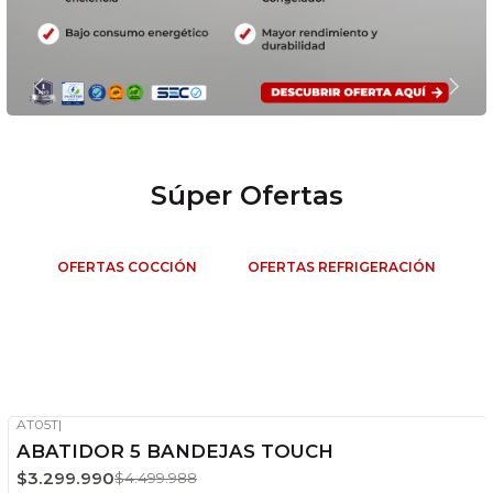
Súper Ofertas
OFERTAS COCCIÓN
OFERTAS REFRIGERACIÓN
Refrigeración
VER MÁS PRODUCTOS
AT05T
|
-27%
OFF
ABATIDOR 5 BANDEJAS TOUCH
Stock disponible
$3.299.990
$4.499.988