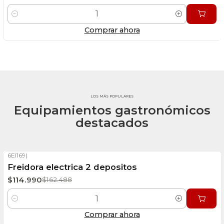
Cantidad
Comprar ahora
LOS MÁS POPULARES
Equipamientos gastronómicos
destacados
6EI169
|
-29%
OFF
Freidora electrica 2 depositos
Stock disponible
$114.990
$162.488
Cantidad
Comprar ahora