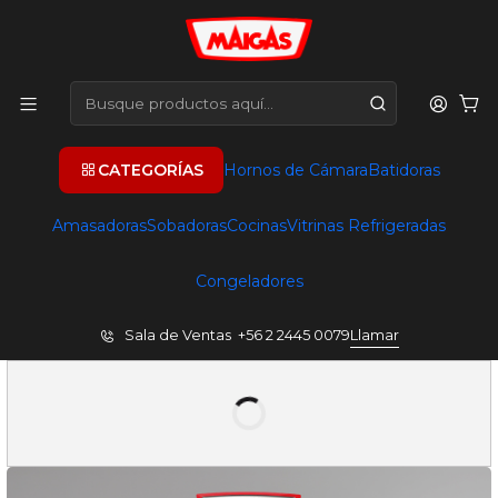
CATEGORÍAS
Hornos de Cámara
Batidoras
Amasadoras
Sobadoras
Cocinas
Vitrinas Refrigeradas
Congeladores
Sala de Ventas +56 2 2445 0079
Llamar