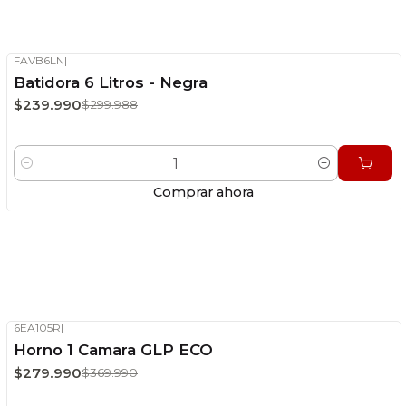
Panadería
VER MÁS PRODUCTOS
FAVB6LN
|
-20%
OFF
Batidora 6 Litros - Negra
Stock disponible
$239.990
$299.988
Cantidad
Comprar ahora
Cocción
VER MÁS PRODUCTOS
6EA105R
|
-24%
OFF
Horno 1 Camara GLP ECO
Stock disponible
$279.990
$369.990