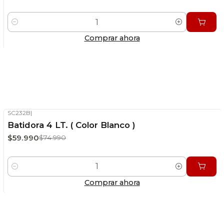
Cantidad
Comprar ahora
Hogar
VER MÁS PRODUCTOS
SC232B
|
-20%
OFF
Batidora 4 LT. ( Color Blanco )
Stock disponible
$59.990
$74.990
Cantidad
Comprar ahora