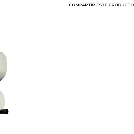
COMPARTIR ESTE PRODUCTO
Código FAVB20F
Potencia:
910 w
Voltaje:
220V/50Hz
Capacidad:
20 Litros
Velocidad 1:
105 rpm
Velocidad 2:
180 rpm
Velocidad 3:
425 rpm
Dimensiones del equ
Ancho:
42 cm
Profundidad:
50 cm
Alto:
76 cm
Peso:
130 kg
Capacidad de producció
Crema Chantilly:
4 L
Merengue:
1400 g de c