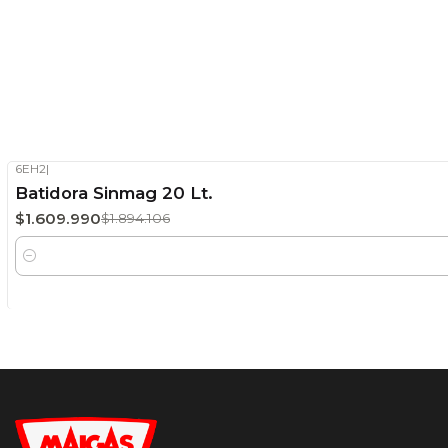
6EH2
|
-15%
OFF
Batidora Sinmag 20 Lt.
Stock disponible
$1.609.990
$1.894.106
Cantidad