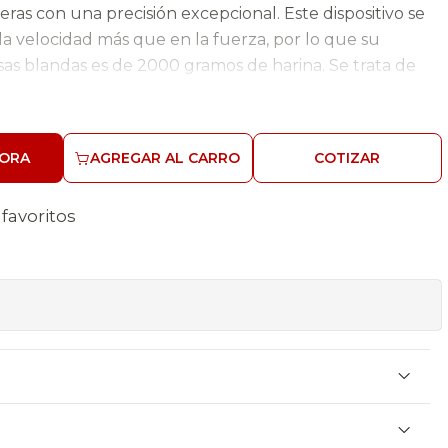
eras con una precisión excepcional. Este dispositivo se
 la velocidad más que en la fuerza, por lo que su
s blandas es de 2000 gramos de harina. Se trata de
y compacto, con una destacada eficiencia. Además, su
 el manejo.
ORA
AGREGAR AL CARRO
COTIZAR
s
aje
 favoritos
ndido
le
l
e fijación de bowl a soporte
a batidor
ir el bowl
s