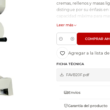
cremas, rellenos y masas lig
distingue por su énfasis en
capacidad máxima para masa
un equipo robusto, sólido 
Leer más
diseño facilita su limpieza y
COMPRAR AH
Características Generale
Cantidad
Transmisión por engran
Agregar a la lista de
Fabricada en hierro fu
Bowl de acero inoxidab
FICHA TÉCNICA
Color beige
FAVB20F.pdf
Tipo de control manua
Sistema de seguridad d
Velocidades: 2 para cad
Envíos
Manilla para bajar y sub
Garantía del producto
Especificaciones Técnica