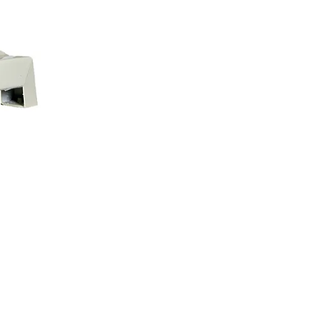
Bizcocho:
Máximo 1.5 k