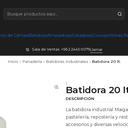
nos de Cámara
Batidoras
Amasadoras
Sobadoras
Cocinas
Vitrinas R
Sala de Ventas +56 2 2445 0079
Llamar
Inicio
Panadería
Batidoras Industriales
Batidora 20 lt.
|
Batidora 20 lt
DESCRIPCIÓN
La batidora industrial Maig
pastelería, repostería y res
accesorios y diversas velo