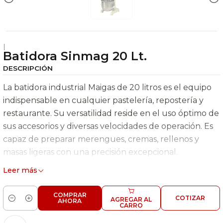
|
Batidora Sinmag 20 Lt.
DESCRIPCIÓN
La batidora industrial Maigas de 20 litros es el equipo
indispensable en cualquier pastelería, repostería y
restaurante. Su versatilidad reside en el uso óptimo de
sus accesorios y diversas velocidades de operación. Es
capaz de preparar merengues, cremas, rellenos y
masas ligeras con una precisión excepcional.
Leer más
Características Generales
Bowl desmontable de acero inoxidable.
COMPRAR
COTIZAR
AGREGAR AL
AHORA
Cantidad
CARRO
Incluye batidor de alambre, lira y gancho.
3 velocidades.