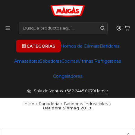
CATEGORÍAS
Hornos de Cámara
Batidoras
Amasadoras
Sobadoras
Cocinas
Vitrinas Refrigeradas
Congeladores
Sala de Ventas +56 2 2445 0079
Llamar
Inicio
Panadería
Batidoras Industriales
Batidora Sinmag 20 Lt.