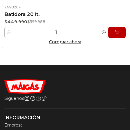
FAVB20F
|
-25%
OFF
Batidora 20 lt.
Stock disponible
$449.990
$599.988
Cantidad
Comprar ahora
Síguenos
INFORMACIÓN
Empresa