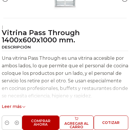
|
Vitrina Pass Through
1400x600x1000 mm.
DESCRIPCIÓN
Una vitrina Pass Through es una vitrina accesible por
ambos lados, lo que permite que el personal de cocina
coloque los productos por un lado, y el personal de
servicio los retire por el otro. Se usan especialmente
en cocinas profesionales, buffets y restaurantes donde
se necesita eficiencia, higiene y rapidez.
Leer más
Construidos en acero inoxidable.
Rango de temperatura de 2oC a 7oC.
COMPRAR
COTIZAR
Puertas deslizables de vidrio templado. Laterales
AGREGAR AL
AHORA
Cantidad
CARRO