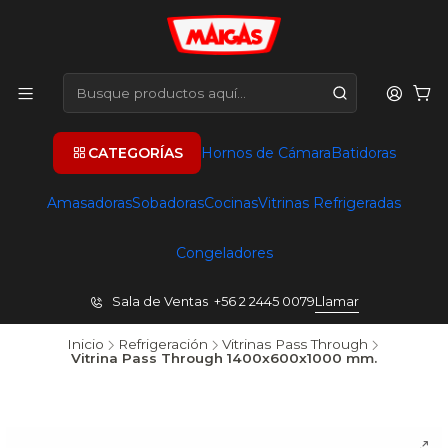
CATEGORÍAS
Hornos de Cámara
Batidoras
Amasadoras
Sobadoras
Cocinas
Vitrinas Refrigeradas
Congeladores
Sala de Ventas +56 2 2445 0079
Llamar
Inicio
Refrigeración
Vitrinas Pass Through
Vitrina Pass Through 1400x600x1000 mm.