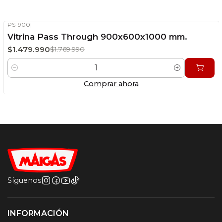
PS-900
|
-16%
OFF
Vitrina Pass Through 900x600x1000 mm.
Stock disponible
$1.479.990
$1.769.990
Cantidad
Comprar ahora
Síguenos
INFORMACIÓN