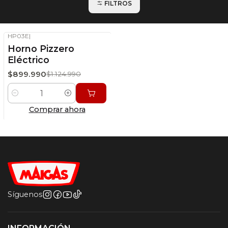
FILTROS
HP03E
|
-20%
OFF
Horno Pizzero
Stock disponible
Eléctrico
$899.990
$1.124.990
Cantidad
Comprar ahora
Síguenos