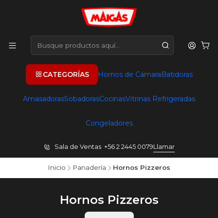
CATEGORÍAS
Hornos de Cámara
Batidoras
Amasadoras
Sobadoras
Cocinas
Vitrinas Refrigeradas
Congeladores
Sala de Ventas +56 2 2445 0079
Llamar
Inicio
Panadería
Hornos Pizzeros
Hornos Pizzeros