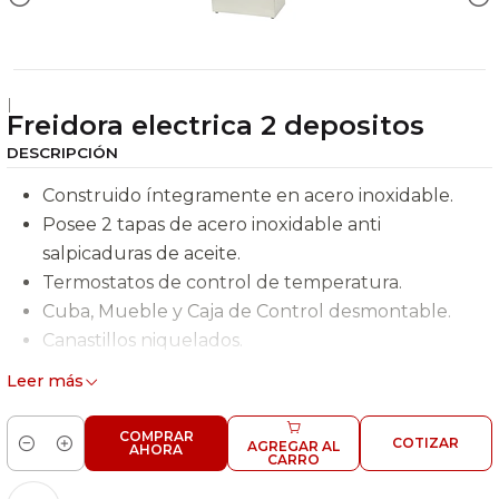
|
Freidora electrica 2 depositos
DESCRIPCIÓN
Construido íntegramente en acero inoxidable.
Posee 2 tapas de acero inoxidable anti
salpicaduras de aceite.
Termostatos de control de temperatura.
Cuba, Mueble y Caja de Control desmontable.
Canastillos niquelados.
Leer más
Código 6EI169
2 depósitos de 6 Lts. c/u.
COMPRAR
COTIZAR
Dimensiones 560 x 460 x 290 cm.
AGREGAR AL
AHORA
Cantidad
CARRO
Alimentación eléctrica 220V/50 Hz.