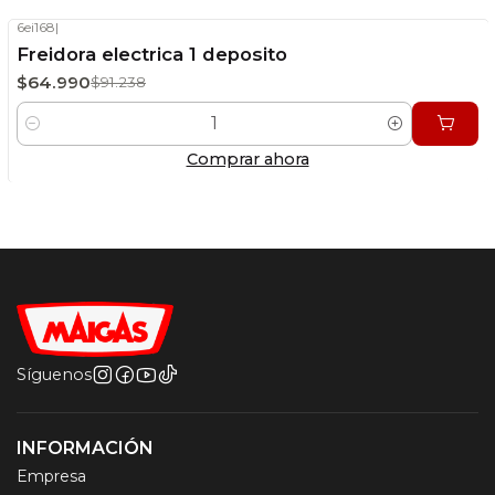
6ei168
|
-29%
OFF
Freidora electrica 1 deposito
Stock disponible
$64.990
$91.238
Cantidad
Comprar ahora
Síguenos
INFORMACIÓN
Empresa