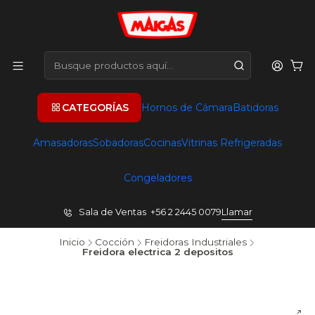
CATEGORÍAS
Hornos de Cámara
Batidoras
Amasadoras
Sobadoras
Cocinas
Vitrinas Refrigeradas
Congeladores
Sala de Ventas +56 2 2445 0079
Llamar
Inicio
Cocción
Freidoras Industriales
Freidora electrica 2 depositos