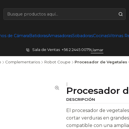
nos de Cámara
Batidoras
Amasadoras
Sobadoras
Cocinas
Vitrinas R
Sala de Ventas +56 2 2445 0079
Llamar
o
Complementarios
Robot Coupe
Procesador de Vegetales
|
Procesador d
DESCRIPCIÓN
El procesador de vegetales
cortar verduras en grandes 
compatible con una amplia 