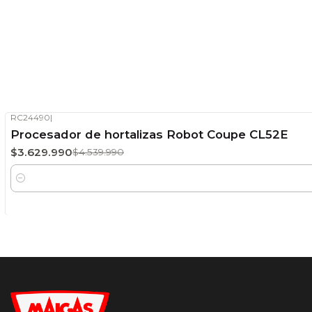
RC24490
|
-20%
OFF
Procesador de hortalizas Robot Coupe CL52E
Stock disponible
$3.629.990
$4.539.990
Cantidad