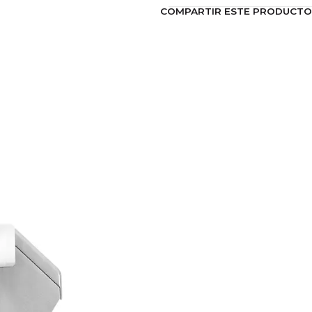
COMPARTIR ESTE PRODUCTO
procesamiento.
Características Generale
Material: acero inoxida
Color: gris / negro
Capacidad: hasta 150 k
Velocidad: 375 rpm
Tipo de control: manual
Producción: hasta 150 