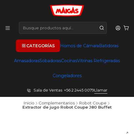
CATEGORÍAS
Hornos de Cámara
Batidoras
Amasadoras
Sobadoras
Cocinas
Vitrinas Refrigeradas
Congeladores
Sala de Ventas +56 2 2445 0079
Llamar
Inicio
Complementarios
Robot Coupe
Extractor de jugo Robot Coupe J80 Buffet