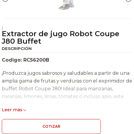
|
Extractor de jugo Robot Coupe
J80 Buffet
DESCRIPCIÓN
Codigo: RC56200B
¡Produzca jugos sabrosos y saludables a partir de una
amplia gama de frutas y verduras con el exprimidor de
buffet Robot Coupe J80! Ideal para manzanas,
naranjas, limones, limas, tomates o incluso apio, este
exprimidor es una adición imprescindible en cualquier
Leer más
establecimiento comercial. Simplemente corte sus
frutas o verduras para que quepan en el conducto,
COTIZAR
colóquelas y estará listo para comenzar. No se