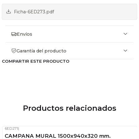
Ficha-6ED273.pdf
Envíos
Garantía del producto
COMPARTIR ESTE PRODUCTO
Productos relacionados
6ED271
|
-20%
OFF
CAMPANA MURAL 1500x940x320 mm.
Stock disponible