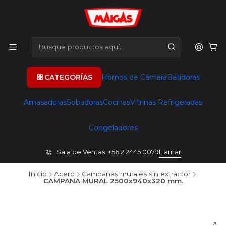
CATEGORÍAS
Hornos de Cámara
Batidoras
Amasadoras
Sobadoras
Cocinas
Vitrinas Refrigeradas
Congeladores
Sala de Ventas +56 2 2445 0079
Llamar
Inicio
Acero
Campanas murales sin extractor
CAMPANA MURAL 2500x940x320 mm.