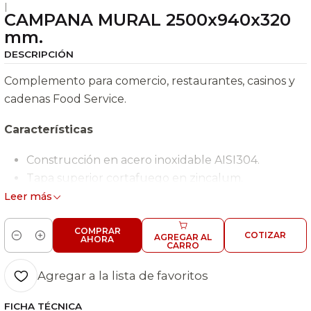
|
CAMPANA MURAL 2500x940x320
mm.
DESCRIPCIÓN
Complemento para comercio, restaurantes, casinos y
cadenas Food Service.
Características
Construcción en acero inoxidable AISI304.
Tapa superior cortafuego en zincalum.
Filtros de aluminio 50x50 cm.
Leer más
Recolector de grasa.
Ganchos para sujeción. 5 Filtros - Peso: 60 Kg.
COMPRAR
COTIZAR
AGREGAR AL
AHORA
Cantidad
CARRO
Agregar a la lista de favoritos
FICHA TÉCNICA