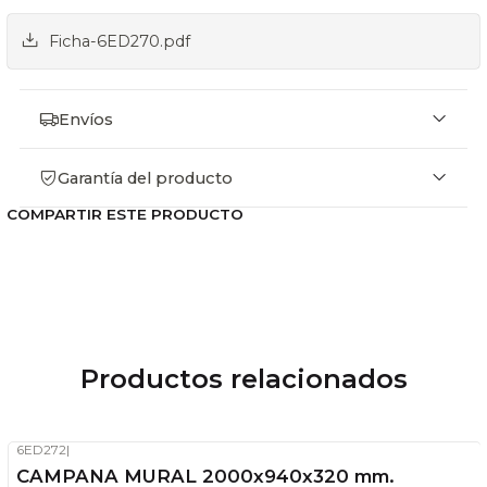
Ficha-6ED270.pdf
Envíos
Garantía del producto
COMPARTIR ESTE PRODUCTO
Productos relacionados
6ED272
|
-21%
OFF
CAMPANA MURAL 2000x940x320 mm.
Sin stock