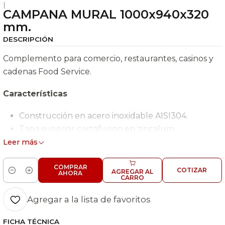
|
CAMPANA MURAL 1000x940x320
mm.
DESCRIPCIÓN
Complemento para comercio, restaurantes, casinos y
cadenas Food Service.
Características
Construcción en acero inoxidable AISI304.
Tapa superior cortafuego en zincalum.
Filtros de aluminio 50x50 cm.
Leer más
Recolector de grasa.
Ganchos para sujeción. 2 Filtros - Peso: 29,1 Kg.
COMPRAR
COTIZAR
AGREGAR AL
AHORA
Cantidad
CARRO
Agregar a la lista de favoritos
FICHA TÉCNICA