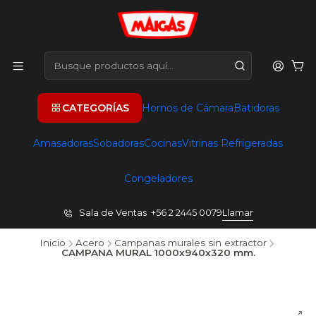
CATEGORÍAS
Hornos de Cámara
Batidoras
Amasadoras
Sobadoras
Cocinas
Vitrinas Refrigeradas
Congeladores
Sala de Ventas +56 2 2445 0079
Llamar
Inicio
Acero
Campanas murales sin extractor
CAMPANA MURAL 1000x940x320 mm.