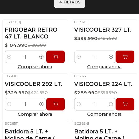
FILTROS
HS-65LB
|
LG360
|
-25%
OFF
-19%
OFF
FRIGOBAR RETRO
VISICOOLER 327 LT.
Stock disponible
Stock disponible
47 LT. BLANCO
$399.990
$494.990
$104.990
$139.990
Cantidad
Cantidad
Comprar ahora
Comprar ahora
LG300
|
LG265
|
-22%
OFF
-27%
OFF
VISICOOLER 292 LT.
VISICOOLER 224 LT.
Stock disponible
Stock disponible
$329.990
$289.990
$424.990
$396.990
Cantidad
Cantidad
Comprar ahora
Comprar ahora
SC265R
|
SC265N
|
-17%
OFF
-17%
OFF
Batidora 5 LT. +
Batidora 5 LT. +
Stock disponible
Stock disponible
Molino de Carne (
Molino de Carne (