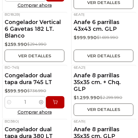
VER DETALLES
Comprar ahora
BD182B
|
6EA11
|
-12%
OFF
-41%
OFF
Congelador Vertical
Anafe 6 parrillas
Sin stock
Sin stock
6 Gavetas 182 LT.
43x43 cm. GLP
Blanco
$999.990
$1.699.990
$259.990
$294.990
VER DETALLES
VER DETALLES
BD-745
|
6EA21
|
-19%
OFF
-43%
OFF
Congelador dual
Anafe 8 parrillas
Stock disponible
Sin stock
tapa dura 745 LT
35x35 cm. + Chq.
GLP
$599.990
$736.990
$1.299.990
$2.299.990
Cantidad
VER DETALLES
Comprar ahora
BD380
|
6EA19
|
-31%
OFF
-33%
OFF
Congelador dual
Anafe 8 parrillas
Stock disponible
Stock disponible
tapa dura 380 LT
35x35 cm. GLP