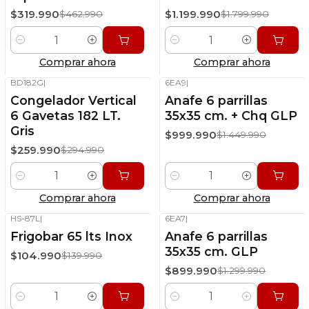
$319.990
$1.199.990
$462.990
$1.799.990
Cantidad
Cantidad
Comprar ahora
Comprar ahora
BD182G
|
6EA9
|
-12%
OFF
-31%
OFF
Congelador Vertical
Anafe 6 parrillas
Stock disponible
Stock disponible
6 Gavetas 182 LT.
35x35 cm. + Chq GLP
Gris
$999.990
$1.449.990
$259.990
$294.990
Cantidad
Cantidad
Comprar ahora
Comprar ahora
HS-87L
|
6EA7
|
-25%
OFF
-31%
OFF
Frigobar 65 lts Inox
Anafe 6 parrillas
Stock disponible
Stock disponible
35x35 cm. GLP
$104.990
$139.990
$899.990
$1.299.990
Cantidad
Cantidad