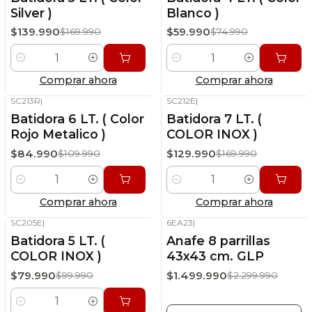
Silver )
Blanco )
$139.990
$59.990
$169.990
$74.990
Cantidad
Cantidad
Comprar ahora
Comprar ahora
SC213R
|
SC212E
|
-23%
OFF
-24%
OFF
Batidora 6 LT. ( Color
Batidora 7 LT. (
Stock disponible
Stock disponible
Rojo Metalico )
COLOR INOX )
$84.990
$129.990
$109.990
$169.990
Cantidad
Cantidad
Comprar ahora
Comprar ahora
SC205E
|
6EA23
|
-20%
OFF
-35%
OFF
Batidora 5 LT. (
Anafe 8 parrillas
Stock disponible
Sin stock
COLOR INOX )
43x43 cm. GLP
$79.990
$1.499.990
$99.990
$2.299.990
Cantidad