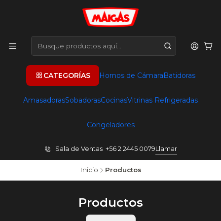
CATEGORÍAS
Hornos de Cámara
Batidoras
Amasadoras
Sobadoras
Cocinas
Vitrinas Refrigeradas
Congeladores
Sala de Ventas +56 2 2445 0079
Llamar
Inicio
Productos
Productos