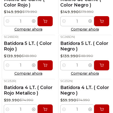
Color Rojo )
Color Negro )
$149.990
$149.990
$179.990
$179.990
Cantidad
Cantidad
Comprar ahora
Comprar ahora
SC265DR
|
SC265DN
|
-18%
OFF
-18%
OFF
Batidora 5 LT. ( Color
Batidora 5 LT. ( Color
Stock disponible
Stock disponible
Rojo )
Negro )
$139.990
$139.990
$169.990
$169.990
Cantidad
Cantidad
Comprar ahora
Comprar ahora
SC232R
|
SC232N
|
-20%
OFF
-20%
OFF
Batidora 4 LT. ( Color
Batidora 4 LT. ( Color
Stock disponible
Stock disponible
Rojo Metalico )
Negro )
$59.990
$59.990
$74.990
$74.990
Cantidad
Cantidad