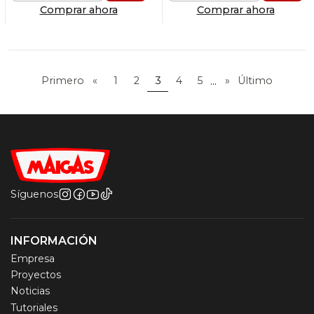
Comprar ahora
Comprar ahora
...
Primero
«
1
2
3
4
5
»
Último
Síguenos
INFORMACIÓN
Empresa
Proyectos
Noticias
Tutoriales