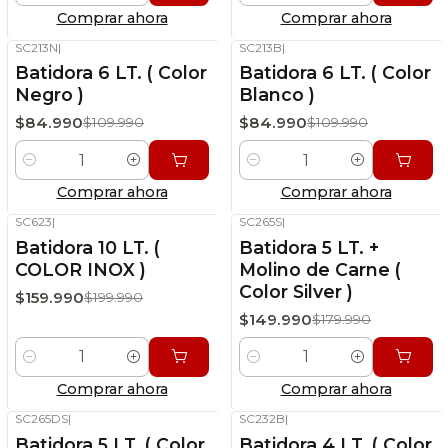
Comprar ahora
Comprar ahora
SC213N
|
SC213B
|
-23%
OFF
-23%
OFF
Batidora 6 LT. ( Color
Batidora 6 LT. ( Color
Stock disponible
Stock disponible
Negro )
Blanco )
$84.990
$84.990
$109.990
$109.990
Cantidad
Cantidad
Comprar ahora
Comprar ahora
SC623
|
SC265S
|
-20%
OFF
-17%
OFF
Batidora 10 LT. (
Batidora 5 LT. +
Stock disponible
Stock disponible
COLOR INOX )
Molino de Carne (
Color Silver )
$159.990
$199.990
$149.990
$179.990
Cantidad
Cantidad
Comprar ahora
Comprar ahora
SC265DS
|
SC232B
|
-18%
OFF
-20%
OFF
Batidora 5 LT. ( Color
Batidora 4 LT. ( Color
Stock disponible
Stock disponible