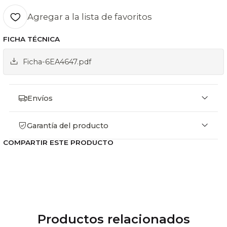
Dimensiones 1010 x 690 x 910 mm.
C. Térmico nominal 14,7 Kw.
Agregar a la lista de favoritos
C. Nominal GLP 1,071 Kg/H.
FICHA TÉCNICA
Peso Aproximado 58 Kg.
Ficha-6EA4647.pdf
Envíos
Garantía del producto
COMPARTIR ESTE PRODUCTO
Productos relacionados