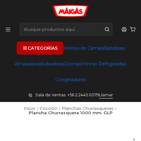
CATEGORÍAS
Hornos de Cámara
Batidoras
Amasadoras
Sobadoras
Cocinas
Vitrinas Refrigeradas
Congeladores
Sala de Ventas +56 2 2445 0079
Llamar
Inicio
Cocción
Planchas Churrasqueras
Plancha Churrasquera 1000 mm. GLP