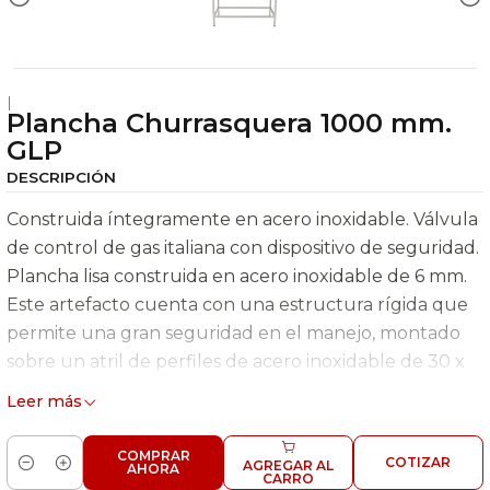
|
Plancha Churrasquera 1000 mm.
GLP
DESCRIPCIÓN
Construida íntegramente en acero inoxidable. Válvula
de control de gas italiana con dispositivo de seguridad.
Plancha lisa construida en acero inoxidable de 6 mm.
Este artefacto cuenta con una estructura rígida que
permite una gran seguridad en el manejo, montado
sobre un atril de perfiles de acero inoxidable de 30 x
30 x 1 mm. con patines regulables en altura.
Leer más
Certificación SEC.
COMPRAR
COTIZAR
Código 6EA46 (GLP)
AGREGAR AL
AHORA
Cantidad
CARRO