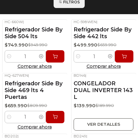
FILTROS
HC-660W
|
HC-598WEN
|
-21%
OFF
-24%
OFF
Refrigerador Side By
Refrigerador Side By
Stock disponible
Stock disponible
Side 504 lts
Side 442 lts
$749.990
$499.990
$949.990
$659.990
Cantidad
Cantidad
Comprar ahora
Comprar ahora
HQ-627WEN
|
BD146
|
-19%
OFF
-26%
OFF
Refrigerador Side By
CONGELADOR
Stock disponible
Sin stock
Side 469 lts 4
DUAL INVERTER 143
Puertas
L
$659.990
$139.990
$809.990
$189.990
Cantidad
VER DETALLES
Comprar ahora
BD202
|
BD249
|