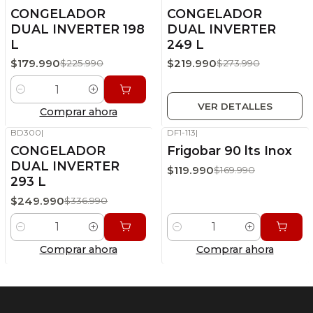
-20%
OFF
-20%
OFF
CONGELADOR
CONGELADOR
Stock disponible
Sin stock
DUAL INVERTER 198
DUAL INVERTER
L
249 L
$179.990
$219.990
$225.990
$273.990
Cantidad
VER DETALLES
Comprar ahora
BD300
|
DF1-113
|
-26%
OFF
-29%
OFF
CONGELADOR
Frigobar 90 lts Inox
Stock disponible
Stock disponible
DUAL INVERTER
$119.990
$169.990
293 L
$249.990
$336.990
Cantidad
Cantidad
Comprar ahora
Comprar ahora