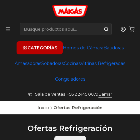
CATEGORÍAS
Hornos de Cámara
Batidoras
Amasadoras
Sobadoras
Cocinas
Vitrinas Refrigeradas
Congeladores
Sala de Ventas +56 2 2445 0079
Llamar
Inicio
Ofertas Refrigeración
Ofertas Refrigeración