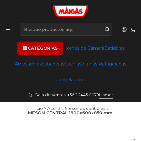
CATEGORÍAS
Hornos de Cámara
Batidoras
Amasadoras
Sobadoras
Cocinas
Vitrinas Refrigeradas
Congeladores
Sala de Ventas +56 2 2445 0079
Llamar
Inicio
Acero
Mesones centrales
MESON CENTRAL 1900x600x850 mm.