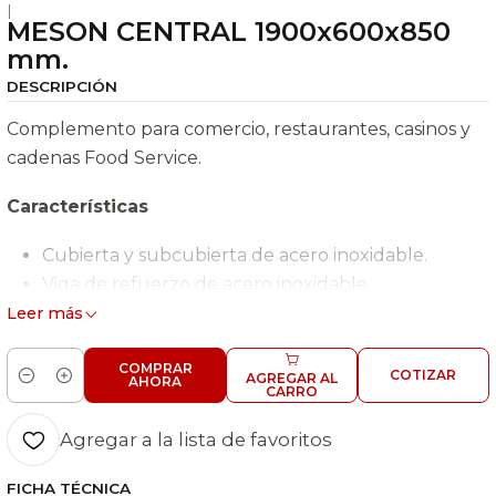
|
MESON CENTRAL 1900x600x850
mm.
DESCRIPCIÓN
Complemento para comercio, restaurantes, casinos y
cadenas Food Service.
Características
Cubierta y subcubierta de acero inoxidable.
Viga de refuerzo de acero inoxidable.
Patas de perfil 30x30.
Leer más
Patines regulables Peso (Kg) 34
COMPRAR
COTIZAR
AGREGAR AL
AHORA
Cantidad
CARRO
Agregar a la lista de favoritos
FICHA TÉCNICA