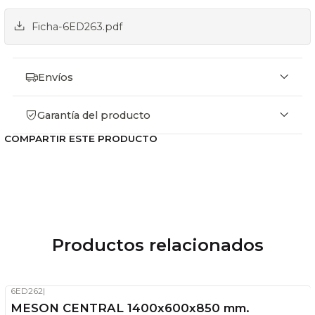
Ficha-6ED263.pdf
Envíos
Garantía del producto
COMPARTIR ESTE PRODUCTO
Productos relacionados
6ED262
|
-10%
OFF
MESON CENTRAL 1400x600x850 mm.
Stock disponible