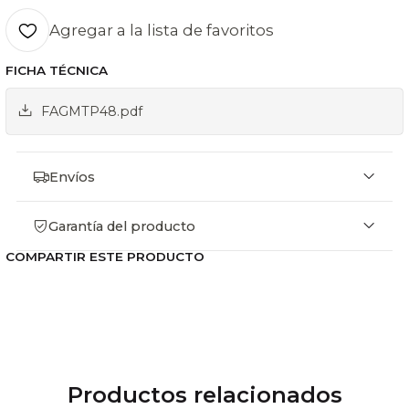
Código FAGMTP48
Capacidad 335 lt.
Agregar a la lista de favoritos
7 depósitos GN 1/6
FICHA TÉCNICA
Dimensiones 1285 x 750 x 1100 mm.
Potencia Nominal 4,2 Kw.
FAGMTP48.pdf
Alimentación Eléctrica 220V/50Hz.
Peso Aproximado 135 Kg.
Envíos
Garantía del producto
COMPARTIR ESTE PRODUCTO
Productos relacionados