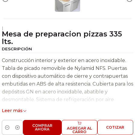
|
Mesa de preparacion pizzas 335
lts.
DESCRIPCIÓN
Construcción interior y exterior en acero inoxidable.
Tabla de picado removible de Nylamid NFS. Puertas
con dispositivo automático de cierre y contrapuertas
embutidas en ABS de alta resistencia. Cubierta para los
depósitos GN en acero inoxidable, abatible y
desmontable. Sistema de refrigeración por aire
forzado con evaporación automática del agua de
Leer más
deshielo. Control electromecánico de temperatura. 7
depósitos GN 1/6. Base de ruedas con freno.
COMPRAR
COTIZAR
AGREGAR AL
AHORA
Cantidad
CARRO