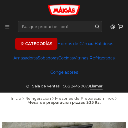
CATEGORÍAS
Hornos de Cámara
Batidoras
Amasadoras
Sobadoras
Cocinas
Vitrinas Refrigeradas
Congeladores
Sala de Ventas +56 2 2445 0079
Llamar
Inicio
Refrigeración
Mesones de Preparación Inox
Mesa de preparacion pizzas 335 lts.