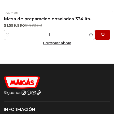
FAGM48
|
-15%
OFF
Mesa de preparacion ensaladas 334 lts.
Stock disponible
$1.599.990
$1.882.341
Cantidad
Comprar ahora
Síguenos
INFORMACIÓN