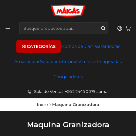
CATEGORÍAS
Hornos de Cámara
Batidoras
Amasadoras
Sobadoras
Cocinas
Vitrinas Refrigeradas
Congeladores
Sala de Ventas +56 2 2445 0079
Llamar
Inicio
Maquina Granizadora
Maquina Granizadora