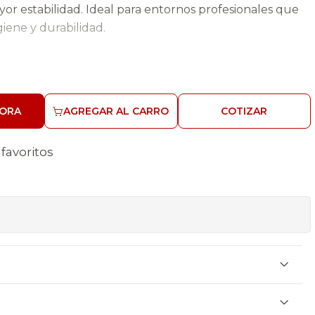
or estabilidad. Ideal para entornos profesionales que
iene y durabilidad.
s
 de acero inoxidable
400x290 mm
ORA
AGREGAR AL CARRO
COTIZAR
rio de 100 mm
tines regulables
 favoritos
s
0x850 mm
x400x290 mm