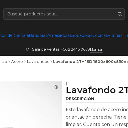
nos de Cámara
Batidoras
Amasadoras
Sobadoras
Cocinas
Vitrinas R
Sala de Ventas +56 2 2445 0079
Llamar
icio
Acero
Lavafondos
Lavafondo 2T+ 1SD 1800x600x850
|
Lavafondo 2
DESCRIPCIÓN
Este lavafondo de acero in
orientación derecha. Tiene 
limpiar. Cuenta con un res