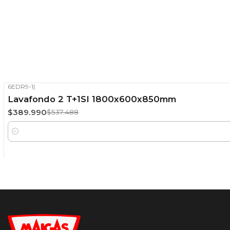
6EDR9-1
|
-27%
OFF
Lavafondo 2 T+1SI 1800x600x850mm
Stock disponible
$389.990
$537.488
Cantidad