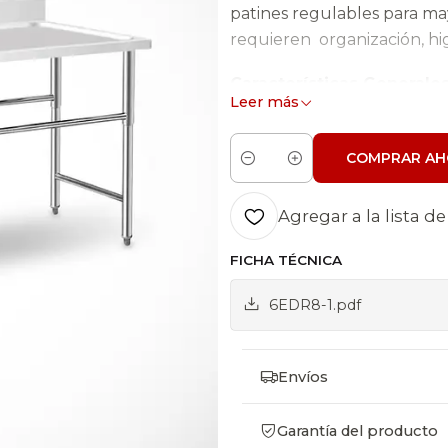
patines regulables para may
requieren organización, hig
Características Generale
Leer más
Construcción completa
Taza (cuba) de 500x
COMPRAR AH
Cantidad
Respaldo mural sanita
Patas tubulares con pa
Agregar a la lista de
Incluye desagüe
No incluye grifería
FICHA TÉCNICA
Especificaciones Técnica
6EDR8-1.pdf
Código: 6EDR8-1
Dimensiones
Envíos
Armado: 1800x60
Taza (cuba): 500
Garantía del producto