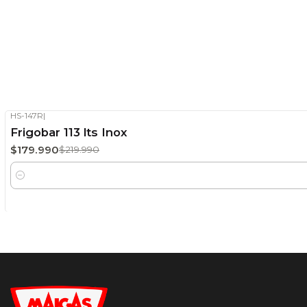
HS-147R
|
-18%
OFF
Frigobar 113 lts Inox
Stock disponible
$179.990
$219.990
Cantidad