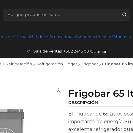
nos de Cámara
Batidoras
Amasadoras
Sobadoras
Cocinas
Vitrinas R
Sala de Ventas +56 2 2445 0079
Llamar
o
Refrigeración
Refrigeración Hogar
Frigobar
Frigobar 65 lts
|
Frigobar 65 l
DESCRIPCIÓN
El Frigobar de 65 Litros p
importante de energía. Su g
excelente refrigerador que f