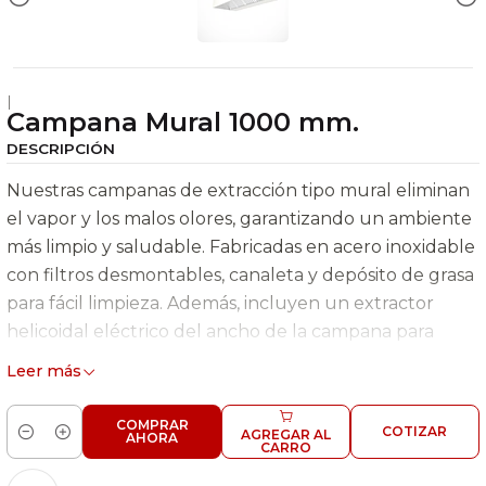
|
Campana Mural 1000 mm.
DESCRIPCIÓN
Nuestras campanas de extracción tipo mural eliminan
el vapor y los malos olores, garantizando un ambiente
más limpio y saludable. Fabricadas en acero inoxidable
con filtros desmontables, canaleta y depósito de grasa
para fácil limpieza. Además, incluyen un extractor
helicoidal eléctrico del ancho de la campana para
máxima su eficiencia.
Leer más
¡Calidad, higiene y rendimiento en un solo
COMPRAR
COTIZAR
equipo!
AGREGAR AL
AHORA
Cantidad
CARRO
Características Generales