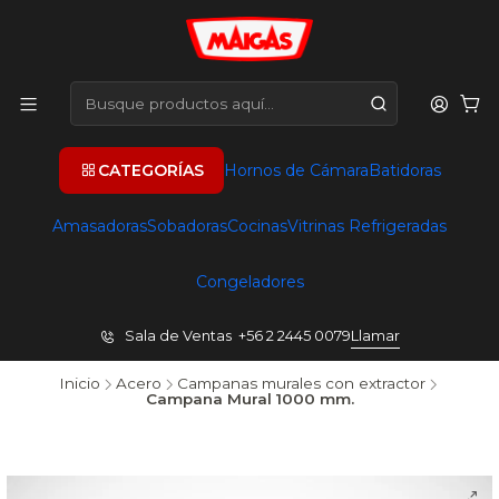
CATEGORÍAS
Hornos de Cámara
Batidoras
Amasadoras
Sobadoras
Cocinas
Vitrinas Refrigeradas
Congeladores
Sala de Ventas +56 2 2445 0079
Llamar
Inicio
Acero
Campanas murales con extractor
Campana Mural 1000 mm.