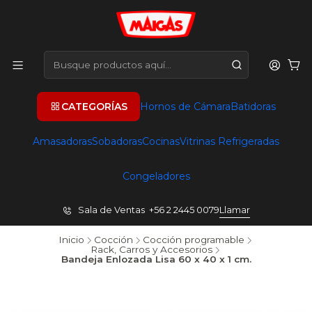
CATEGORÍAS
Hornos de Cámara
Batidoras
Amasadoras
Sobadoras
Cocinas
Vitrinas Refrigeradas
Congeladores
Sala de Ventas +56 2 2445 0079
Llamar
Inicio
Cocción
Cocción programable
Rack, Carros y Accesorios
Bandeja Enlozada Lisa 60 x 40 x 1 cm.