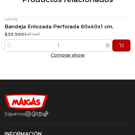
Peso aproximado:
1,75Kg
4AR45
|
-15%
OFF
Bandeja Enlozada Perforada 60x40x1 cm.
Stock disponible
$39.990
$47.047
Cantidad
Comprar ahora
Síguenos
INFORMACIÓN