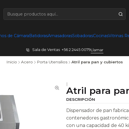
nos de Cámara
Batidoras
Amasadoras
Sobadoras
Cocinas
Vitrinas R
Sala de Ventas +56 2 2445 0079
Llamar
Inicio
Acero
Porta Utensilios
Atril para pan y cubiertos
|
Atril para pa
DESCRIPCIÓN
Dispensador de pan fabrica
contenedores gastronómicos
con una capacidad de 40 kil