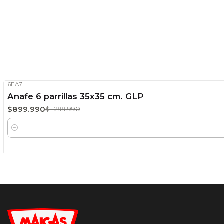
6EA7
|
-31%
OFF
Anafe 6 parrillas 35x35 cm. GLP
Stock disponible
$899.990
$1.299.990
Cantidad