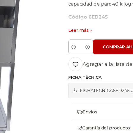
capacidad de pan: 40 kilog
Código 6ED245
Peso aproximado 21 Kg. Alt
Leer más
Peso (kg) : 13 aprox.
COMPRAR AH
Cantidad
Desarrollado especialme
- Capacidad 40 kilos de pan.
Agregar a la lista de
de migas. - 4 ruedas girato
FICHA TÉCNICA
de acero inoxidable AISI 30
FICHATECNICA6ED245.p
Envíos
Garantía del producto