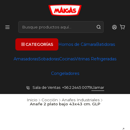
CATEGORÍAS
Hornos de Cámara
Batidoras
Amasadoras
Sobadoras
Cocinas
Vitrinas Refrigeradas
Congeladores
Sala de Ventas +56 2 2445 0079
Llamar
Inicio
Cocción
Anafes Industriales
Anafe 2 plato bajo 43x43 cm. GLP