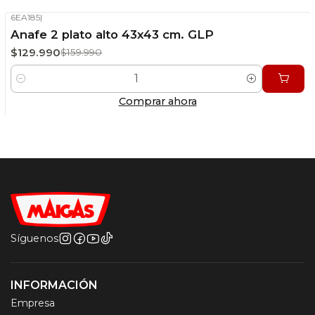
6EA185
|
-19%
OFF
Anafe 2 plato alto 43x43 cm. GLP
Stock disponible
$129.990
$159.990
Cantidad
Comprar ahora
Síguenos
INFORMACIÓN
Empresa