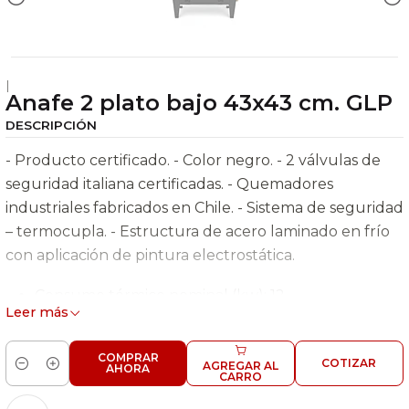
|
Anafe 2 plato bajo 43x43 cm. GLP
DESCRIPCIÓN
- Producto certificado. - Color negro. - 2 válvulas de
seguridad italiana certificadas. - Quemadores
industriales fabricados en Chile. - Sistema de seguridad
– termocupla. - Estructura de acero laminado en frío
con aplicación de pintura electrostática.
Consumo térmico nominal (kw): 12
Leer más
Consumo término GLP (kg/hr): 0,875
Consumo térmico GN (m3/hr): 1,11
COMPRAR
COTIZAR
Alto (mm): 400
AGREGAR AL
AHORA
Cantidad
CARRO
Largo (mm): 860